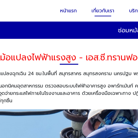
หน้าแรก
เกี่ยวกับเรา
บริ
ซ่อมหม้
ม้อแปลงไฟฟ้าแรงสูง - เอส.ซี.ทรานฟอร
้อแปลงฉุกเฉิน 24 ชม.ในพื้นที่ สมุทรสาคร สมุทรสงคราม นครปฐม พ
นอกนิคมอุตสาหกรรม ตรวจสอบระบบไฟฟ้าอาคารสูง อพาร์ทเม้นท์ ค
นถึงจุดจ่ายกระแสไฟภายในโรงงานและอาคาร ด้วยเครื่องมือเฉพาะทาง
กชิ้น