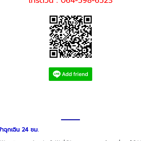
โทรด่วน : 064-598-6523
สินค้าและบริการ
าฉุกเฉิน 24 ชม.