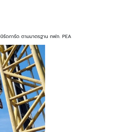
ว์ เบิร์ดการ์ด ตามมาตรฐาน กฟภ. PEA