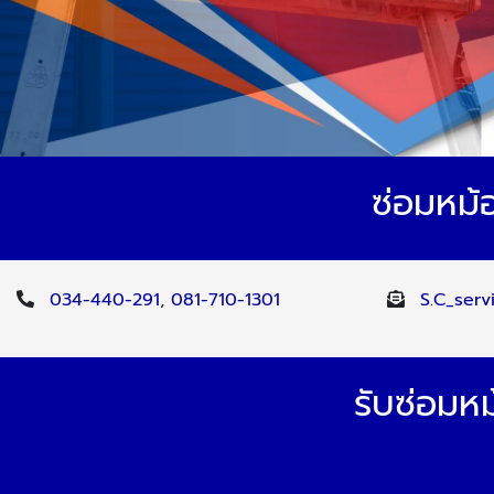
ซ่อมหม้
034-440-291
,
081-710-1301
S.C_ser
รับซ่อมห