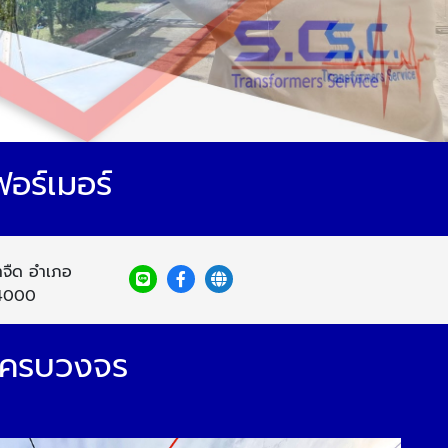
อร์เมอร์
ำจืด อำเภอ
74000
ง ครบวงจร